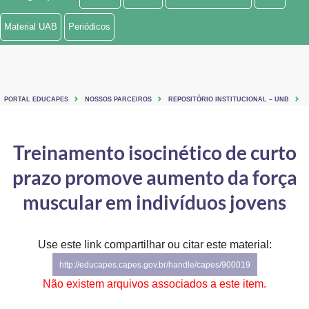
Ministério de Minas e Energia
Material UAB
Periódicos
Ministério da Ciência, Tecnologia, Inovações e Comunicações
Ministério do Meio Ambiente
PORTAL EDUCAPES
NOSSOS PARCEIROS
REPOSITÓRIO INSTITUCIONAL – UNB
Ministério do Turismo
Ministério do Desenvolvimento Regional
Treinamento isocinético de curto
prazo promove aumento da força
Controladoria-Geral da União
muscular em indivíduos jovens
Ministério da Mulher, da Família e dos Direitos Humanos
Secretaria-Geral
Use este link compartilhar ou citar este material:
Secretaria de Governo
http://educapes.capes.gov.br/handle/capes/900019
Não existem arquivos associados a este item.
Gabinete de Segurança Institucional