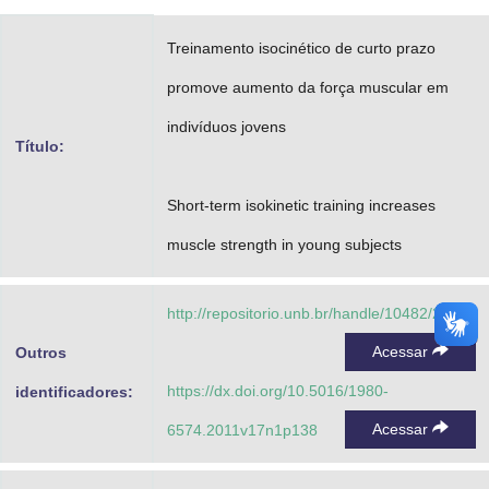
Advocacia-Geral da União
Treinamento isocinético de curto prazo
Banco Central do Brasil
promove aumento da força muscular em
Planalto
indivíduos jovens
Título:
Short-term isokinetic training increases
muscle strength in young subjects
http://repositorio.unb.br/handle/10482/28234
Acessar
Outros
https://dx.doi.org/10.5016/1980-
identificadores:
Acessar
6574.2011v17n1p138