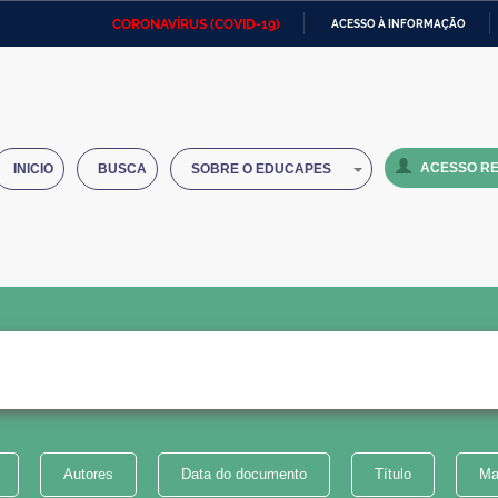
CORONAVÍRUS (COVID-19)
ACESSO À INFORMAÇÃO
Ministério da Defesa
Ministério das Relações
Mini
IR
Exteriores
PARA
O
Ministério da Cidadania
Ministério da Saúde
Mini
CONTEÚDO
ACESSO RE
INICIO
BUSCA
SOBRE O EDUCAPES
Ministério do Desenvolvimento
Controladoria-Geral da União
Minis
Regional
e do
Advocacia-Geral da União
Banco Central do Brasil
Plana
Autores
Data do documento
Título
Ma