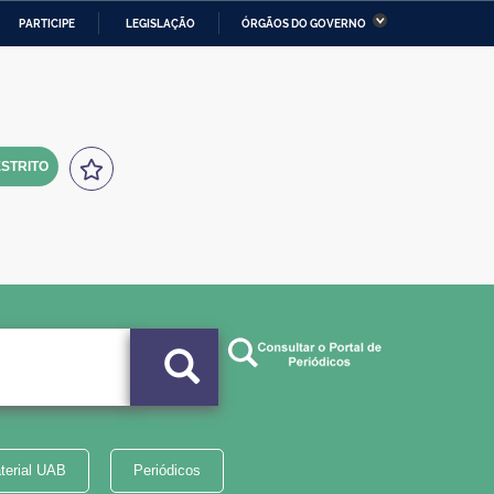
PARTICIPE
LEGISLAÇÃO
ÓRGÃOS DO GOVERNO
stério da Economia
Ministério da Infraestrutura
stério de Minas e Energia
Ministério da Ciência,
Tecnologia, Inovações e
Comunicações
STRITO
tério da Mulher, da Família
Secretaria-Geral
s Direitos Humanos
lto
terial UAB
Periódicos