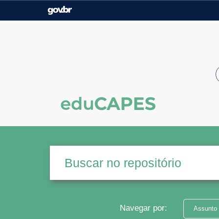
Casa Civil
Ministério da Justiça e
Segurança Pública
Ministério da Agricultura,
Ministério da Educação
Pecuária e Abastecimento
Ministério do Meio Ambiente
Ministério do Turismo
Secretaria de Governo
Gabinete de Segurança
Institucional
Navegar por:
Assunto