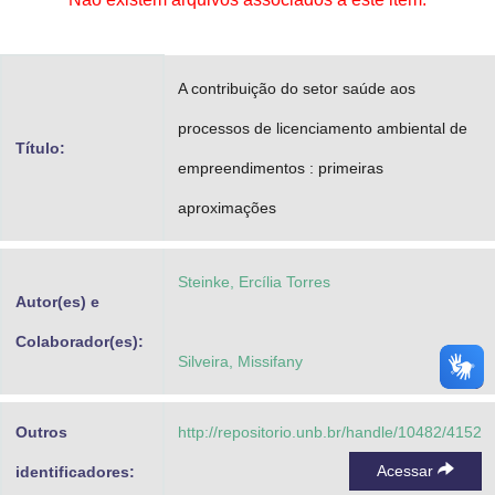
Advocacia-Geral da União
Banco Central do Brasil
A contribuição do setor saúde aos
Planalto
processos de licenciamento ambiental de
Título:
empreendimentos : primeiras
aproximações
Steinke, Ercília Torres
Autor(es) e
Colaborador(es):
Silveira, Missifany
Outros
http://repositorio.unb.br/handle/10482/4152
Acessar
identificadores: