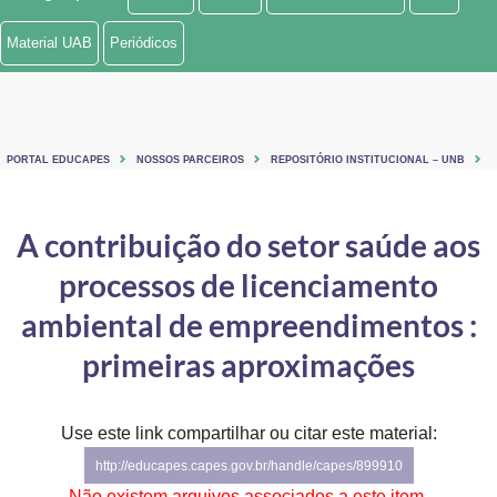
Ministério de Minas e Energia
Material UAB
Periódicos
Ministério da Ciência, Tecnologia, Inovações e Comunicações
Ministério do Meio Ambiente
PORTAL EDUCAPES
NOSSOS PARCEIROS
REPOSITÓRIO INSTITUCIONAL – UNB
Ministério do Turismo
Ministério do Desenvolvimento Regional
A contribuição do setor saúde aos
processos de licenciamento
Controladoria-Geral da União
ambiental de empreendimentos :
Ministério da Mulher, da Família e dos Direitos Humanos
primeiras aproximações
Secretaria-Geral
Secretaria de Governo
Use este link compartilhar ou citar este material:
http://educapes.capes.gov.br/handle/capes/899910
Gabinete de Segurança Institucional
Não existem arquivos associados a este item.