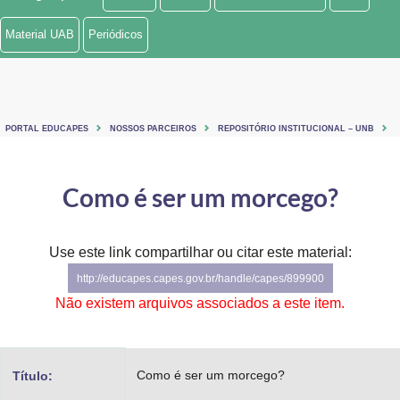
Ministério de Minas e Energia
Material UAB
Periódicos
Ministério da Ciência, Tecnologia, Inovações e Comunicações
Ministério do Meio Ambiente
PORTAL EDUCAPES
NOSSOS PARCEIROS
REPOSITÓRIO INSTITUCIONAL – UNB
Ministério do Turismo
Ministério do Desenvolvimento Regional
Como é ser um morcego?
Controladoria-Geral da União
Use este link compartilhar ou citar este material:
Ministério da Mulher, da Família e dos Direitos Humanos
http://educapes.capes.gov.br/handle/capes/899900
Secretaria-Geral
Não existem arquivos associados a este item.
Secretaria de Governo
Como é ser um morcego?
Título:
Gabinete de Segurança Institucional