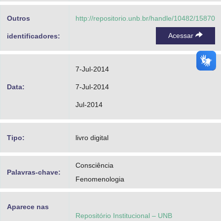
Advocacia-Geral da União
Outros
http://repositorio.unb.br/handle/10482/15870
Banco Central do Brasil
Acessar
identificadores:
Planalto
7-Jul-2014
Data:
7-Jul-2014
Jul-2014
Tipo:
livro digital
Consciência
Palavras-chave:
Fenomenologia
Aparece nas
Repositório Institucional – UNB