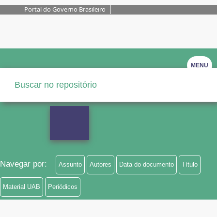
Portal do Governo Brasileiro
MENU
Navegar por:
Assunto
Autores
Data do documento
Título
Material UAB
Periódicos