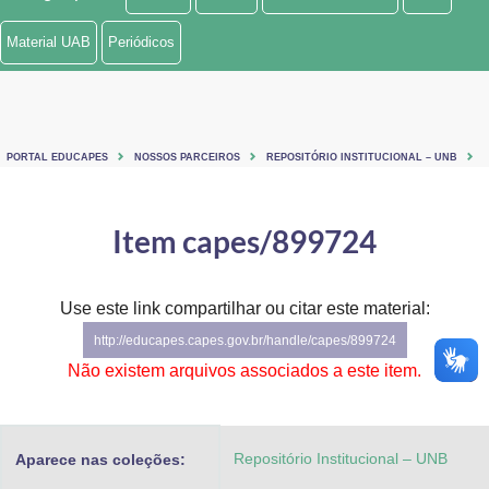
Ministério de Minas e Energia
Material UAB
Periódicos
Ministério da Ciência, Tecnologia, Inovações e Comunicações
Ministério do Meio Ambiente
PORTAL EDUCAPES
NOSSOS PARCEIROS
REPOSITÓRIO INSTITUCIONAL – UNB
Ministério do Turismo
Ministério do Desenvolvimento Regional
Item capes/899724
Controladoria-Geral da União
Use este link compartilhar ou citar este material:
Ministério da Mulher, da Família e dos Direitos Humanos
http://educapes.capes.gov.br/handle/capes/899724
Secretaria-Geral
Não existem arquivos associados a este item.
Secretaria de Governo
Repositório Institucional – UNB
Aparece nas coleções:
Gabinete de Segurança Institucional