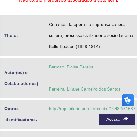
Advocacia-Geral da União
Banco Central do Brasil
Cenários da ópera na imprensa carioca :
Planalto
Título:
cultura, processo civilizador e sociedade na
Belle Époque (1889-1914)
Barroso, Eloisa Pereira
Autor(es) e
Colaborador(es):
Ferreira, Liliane Carneiro dos Santos
Outros
http://repositorio.unb.br/handle/10482/31687
Acessar
identificadores: