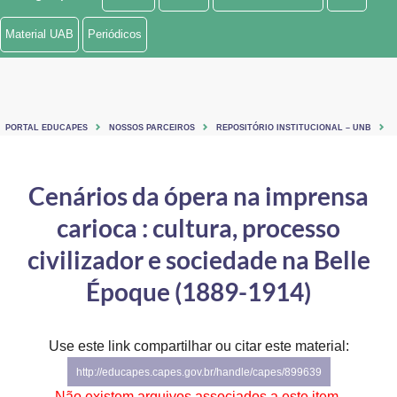
Ministério de Minas e Energia
Material UAB
Periódicos
Ministério da Ciência, Tecnologia, Inovações e Comunicações
Ministério do Meio Ambiente
PORTAL EDUCAPES
NOSSOS PARCEIROS
REPOSITÓRIO INSTITUCIONAL – UNB
Ministério do Turismo
Ministério do Desenvolvimento Regional
Cenários da ópera na imprensa
carioca : cultura, processo
Controladoria-Geral da União
civilizador e sociedade na Belle
Ministério da Mulher, da Família e dos Direitos Humanos
Époque (1889-1914)
Secretaria-Geral
Secretaria de Governo
Use este link compartilhar ou citar este material:
http://educapes.capes.gov.br/handle/capes/899639
Gabinete de Segurança Institucional
Não existem arquivos associados a este item.