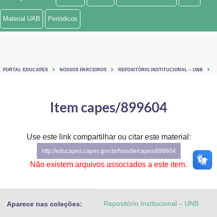
Ministério de Minas e Energia
Material UAB
Periódicos
Ministério da Ciência, Tecnologia, Inovações e Comunicações
Ministério do Meio Ambiente
PORTAL EDUCAPES
NOSSOS PARCEIROS
REPOSITÓRIO INSTITUCIONAL – UNB
Ministério do Turismo
Ministério do Desenvolvimento Regional
Item capes/899604
Controladoria-Geral da União
Use este link compartilhar ou citar este material:
Ministério da Mulher, da Família e dos Direitos Humanos
http://educapes.capes.gov.br/handle/capes/899604
Secretaria-Geral
Não existem arquivos associados a este item.
Secretaria de Governo
Repositório Institucional – UNB
Aparece nas coleções:
Gabinete de Segurança Institucional