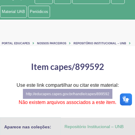
Ministério de Minas e Energia
Material UAB
Periódicos
Ministério da Ciência, Tecnologia, Inovações e Comunicações
Ministério do Meio Ambiente
PORTAL EDUCAPES
NOSSOS PARCEIROS
REPOSITÓRIO INSTITUCIONAL – UNB
Ministério do Turismo
Ministério do Desenvolvimento Regional
Item capes/899592
Controladoria-Geral da União
Use este link compartilhar ou citar este material:
Ministério da Mulher, da Família e dos Direitos Humanos
http://educapes.capes.gov.br/handle/capes/899592
Secretaria-Geral
Não existem arquivos associados a este item.
Secretaria de Governo
Repositório Institucional – UNB
Aparece nas coleções:
Gabinete de Segurança Institucional