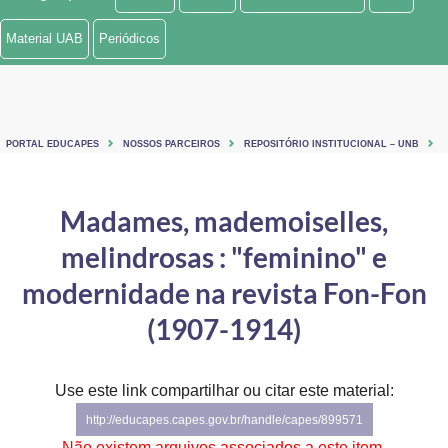
Ministério de Minas e Energia
Material UAB
Periódicos
Ministério da Ciência, Tecnologia, Inovações e Comunicações
Ministério do Meio Ambiente
PORTAL EDUCAPES
NOSSOS PARCEIROS
REPOSITÓRIO INSTITUCIONAL – UNB
Ministério do Turismo
Ministério do Desenvolvimento Regional
Madames, mademoiselles,
melindrosas : "feminino" e
Controladoria-Geral da União
modernidade na revista Fon-Fon
Ministério da Mulher, da Família e dos Direitos Humanos
(1907-1914)
Secretaria-Geral
Secretaria de Governo
Use este link compartilhar ou citar este material:
http://educapes.capes.gov.br/handle/capes/899571
Gabinete de Segurança Institucional
Não existem arquivos associados a este item.