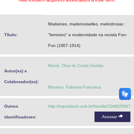
Advocacia-Geral da União
Banco Central do Brasil
Madames, mademoiselles, melindrosas :
Planalto
Título:
"feminino" e modernidade na revista Fon-
Fon (1907-1914)
Muniz, Diva do Couto Gontijo
Autor(es) e
Colaborador(es):
Macena, Fabiana Francisca
Outros
http://repositorio.unb.br/handle/10482/5947
Acessar
identificadores: