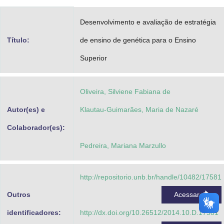
Advocacia-Geral da União
Desenvolvimento e avaliação de estratégia
Banco Central do Brasil
Título:
de ensino de genética para o Ensino
Planalto
Superior
Oliveira, Silviene Fabiana de
Autor(es) e
Klautau-Guimarães, Maria de Nazaré
Colaborador(es):
Pedreira, Mariana Marzullo
http://repositorio.unb.br/handle/10482/17581
Outros
Acessar
identificadores:
http://dx.doi.org/10.26512/2014.10.D.17581