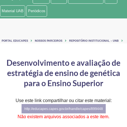
Ministério de Minas e Energia
Material UAB
Periódicos
Ministério da Ciência, Tecnologia, Inovações e Comunicações
Ministério do Meio Ambiente
PORTAL EDUCAPES
NOSSOS PARCEIROS
REPOSITÓRIO INSTITUCIONAL – UNB
Ministério do Turismo
Ministério do Desenvolvimento Regional
Desenvolvimento e avaliação de
estratégia de ensino de genética
Controladoria-Geral da União
para o Ensino Superior
Ministério da Mulher, da Família e dos Direitos Humanos
Secretaria-Geral
Use este link compartilhar ou citar este material:
Secretaria de Governo
http://educapes.capes.gov.br/handle/capes/899448
Não existem arquivos associados a este item.
Gabinete de Segurança Institucional