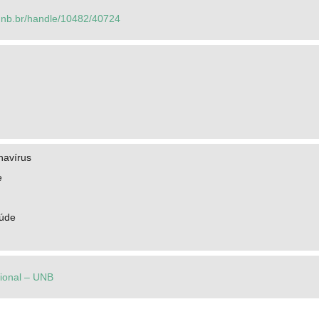
o.unb.br/handle/10482/40724
navírus
e
aúde
cional – UNB