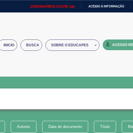
CORONAVÍRUS (COVID-19)
ACESSO À INFORMAÇÃO
Ministério da Defesa
Ministério das Relações
Mini
IR
Exteriores
PARA
O
Ministério da Cidadania
Ministério da Saúde
Mini
CONTEÚDO
ACESSO RE
INICIO
BUSCA
SOBRE O EDUCAPES
Ministério do Desenvolvimento
Controladoria-Geral da União
Minis
Regional
e do
Advocacia-Geral da União
Banco Central do Brasil
Plana
Autores
Data do documento
Título
Ma