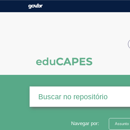
Casa Civil
Ministério da Justiça e
Segurança Pública
Ministério da Agricultura,
Ministério da Educação
Pecuária e Abastecimento
Ministério do Meio Ambiente
Ministério do Turismo
Secretaria de Governo
Gabinete de Segurança
Institucional
Navegar por:
Assunto