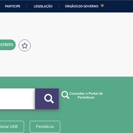
PARTICIPE
LEGISLAÇÃO
ÓRGÃOS DO GOVERNO
stério da Economia
Ministério da Infraestrutura
stério de Minas e Energia
Ministério da Ciência,
Tecnologia, Inovações e
Comunicações
STRITO
tério da Mulher, da Família
Secretaria-Geral
s Direitos Humanos
lto
terial UAB
Periódicos