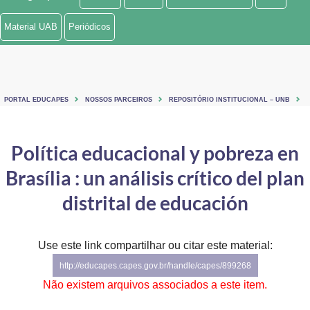
Ministério de Minas e Energia
Material UAB
Periódicos
Ministério da Ciência, Tecnologia, Inovações e Comunicações
Ministério do Meio Ambiente
PORTAL EDUCAPES
NOSSOS PARCEIROS
REPOSITÓRIO INSTITUCIONAL – UNB
Ministério do Turismo
Ministério do Desenvolvimento Regional
Política educacional y pobreza en
Brasília : un análisis crítico del plan
Controladoria-Geral da União
distrital de educación
Ministério da Mulher, da Família e dos Direitos Humanos
Secretaria-Geral
Use este link compartilhar ou citar este material:
Secretaria de Governo
http://educapes.capes.gov.br/handle/capes/899268
Não existem arquivos associados a este item.
Gabinete de Segurança Institucional