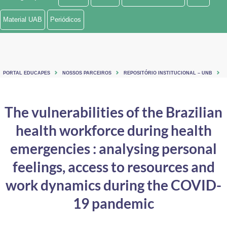
Ministério de Minas e Energia
Material UAB
Periódicos
Ministério da Ciência, Tecnologia, Inovações e Comunicações
Ministério do Meio Ambiente
PORTAL EDUCAPES
NOSSOS PARCEIROS
REPOSITÓRIO INSTITUCIONAL – UNB
Ministério do Turismo
Ministério do Desenvolvimento Regional
The vulnerabilities of the Brazilian
health workforce during health
Controladoria-Geral da União
emergencies : analysing personal
Ministério da Mulher, da Família e dos Direitos Humanos
feelings, access to resources and
Secretaria-Geral
work dynamics during the COVID-
Secretaria de Governo
19 pandemic
Gabinete de Segurança Institucional