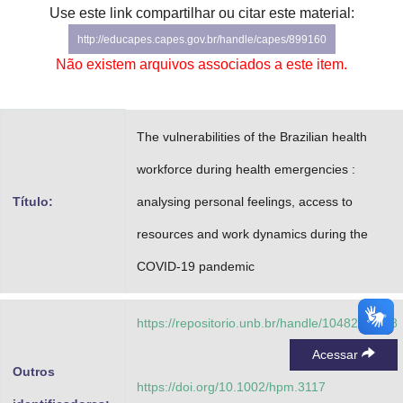
Use este link compartilhar ou citar este material:
Advocacia-Geral da União
http://educapes.capes.gov.br/handle/capes/899160
Banco Central do Brasil
Não existem arquivos associados a este item.
Planalto
The vulnerabilities of the Brazilian health
workforce during health emergencies :
Título:
analysing personal feelings, access to
resources and work dynamics during the
COVID-19 pandemic
https://repositorio.unb.br/handle/10482/42128
Acessar
Outros
https://doi.org/10.1002/hpm.3117