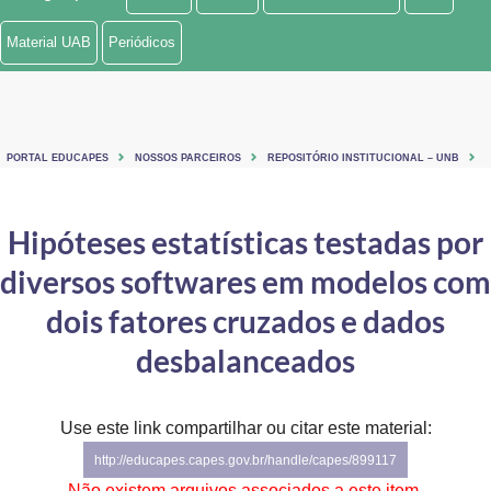
Ministério de Minas e Energia
Material UAB
Periódicos
Ministério da Ciência, Tecnologia, Inovações e Comunicações
Ministério do Meio Ambiente
PORTAL EDUCAPES
NOSSOS PARCEIROS
REPOSITÓRIO INSTITUCIONAL – UNB
Ministério do Turismo
Ministério do Desenvolvimento Regional
Hipóteses estatísticas testadas por
diversos softwares em modelos com
Controladoria-Geral da União
dois fatores cruzados e dados
Ministério da Mulher, da Família e dos Direitos Humanos
desbalanceados
Secretaria-Geral
Secretaria de Governo
Use este link compartilhar ou citar este material:
http://educapes.capes.gov.br/handle/capes/899117
Gabinete de Segurança Institucional
Não existem arquivos associados a este item.