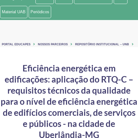
Ministério de Minas e Energia
Material UAB
Periódicos
Ministério da Ciência, Tecnologia, Inovações e Comunicações
Ministério do Meio Ambiente
PORTAL EDUCAPES
NOSSOS PARCEIROS
REPOSITÓRIO INSTITUCIONAL – UNB
Ministério do Turismo
Ministério do Desenvolvimento Regional
Eficiência energética em
edificações: aplicação do RTQ-C –
Controladoria-Geral da União
requisitos técnicos da qualidade
Ministério da Mulher, da Família e dos Direitos Humanos
para o nível de eficiência energética
Secretaria-Geral
de edifícios comerciais, de serviços
Secretaria de Governo
e públicos - na cidade de
Gabinete de Segurança Institucional
Uberlândia-MG