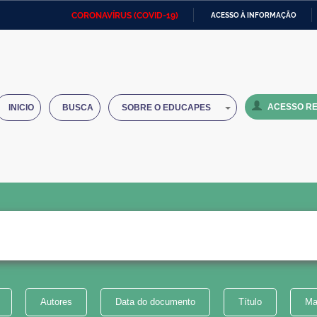
CORONAVÍRUS (COVID-19)
ACESSO À INFORMAÇÃO
Ministério da Defesa
Ministério das Relações
Mini
IR
Exteriores
PARA
O
Ministério da Cidadania
Ministério da Saúde
Mini
CONTEÚDO
ACESSO RE
INICIO
BUSCA
SOBRE O EDUCAPES
Ministério do Desenvolvimento
Controladoria-Geral da União
Minis
Regional
e do
Advocacia-Geral da União
Banco Central do Brasil
Plana
Autores
Data do documento
Título
Ma