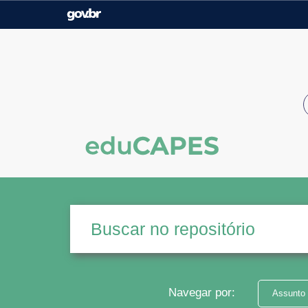
Casa Civil
Ministério da Justiça e
Segurança Pública
Ministério da Agricultura,
Ministério da Educação
Pecuária e Abastecimento
Ministério do Meio Ambiente
Ministério do Turismo
Secretaria de Governo
Gabinete de Segurança
Institucional
Navegar por:
Assunto