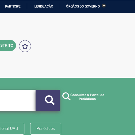
PARTICIPE
LEGISLAÇÃO
ÓRGÃOS DO GOVERNO
stério da Economia
Ministério da Infraestrutura
stério de Minas e Energia
Ministério da Ciência,
Tecnologia, Inovações e
Comunicações
STRITO
tério da Mulher, da Família
Secretaria-Geral
s Direitos Humanos
lto
terial UAB
Periódicos