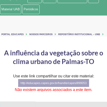
Ministério de Minas e Energia
Material UAB
Periódicos
Ministério da Ciência, Tecnologia, Inovações e Comunicações
Ministério do Meio Ambiente
PORTAL EDUCAPES
NOSSOS PARCEIROS
REPOSITÓRIO INSTITUCIONAL – UNB
Ministério do Turismo
Ministério do Desenvolvimento Regional
A influência da vegetação sobre o
clima urbano de Palmas-TO
Controladoria-Geral da União
Ministério da Mulher, da Família e dos Direitos Humanos
Use este link compartilhar ou citar este material:
Secretaria-Geral
http://educapes.capes.gov.br/handle/capes/899053
Não existem arquivos associados a este item.
Secretaria de Governo
Gabinete de Segurança Institucional