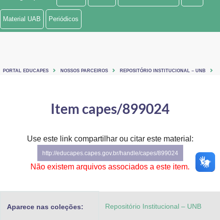
Ministério de Minas e Energia
Material UAB
Periódicos
Ministério da Ciência, Tecnologia, Inovações e Comunicações
Ministério do Meio Ambiente
PORTAL EDUCAPES
NOSSOS PARCEIROS
REPOSITÓRIO INSTITUCIONAL – UNB
Ministério do Turismo
Ministério do Desenvolvimento Regional
Item capes/899024
Controladoria-Geral da União
Use este link compartilhar ou citar este material:
Ministério da Mulher, da Família e dos Direitos Humanos
http://educapes.capes.gov.br/handle/capes/899024
Secretaria-Geral
Não existem arquivos associados a este item.
Secretaria de Governo
Repositório Institucional – UNB
Aparece nas coleções:
Gabinete de Segurança Institucional