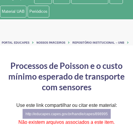
Ministério de Minas e Energia
Material UAB
Periódicos
Ministério da Ciência, Tecnologia, Inovações e Comunicações
Ministério do Meio Ambiente
PORTAL EDUCAPES
NOSSOS PARCEIROS
REPOSITÓRIO INSTITUCIONAL – UNB
Ministério do Turismo
Ministério do Desenvolvimento Regional
Processos de Poisson e o custo
mínimo esperado de transporte
Controladoria-Geral da União
com sensores
Ministério da Mulher, da Família e dos Direitos Humanos
Secretaria-Geral
Use este link compartilhar ou citar este material:
Secretaria de Governo
http://educapes.capes.gov.br/handle/capes/898995
Não existem arquivos associados a este item.
Gabinete de Segurança Institucional