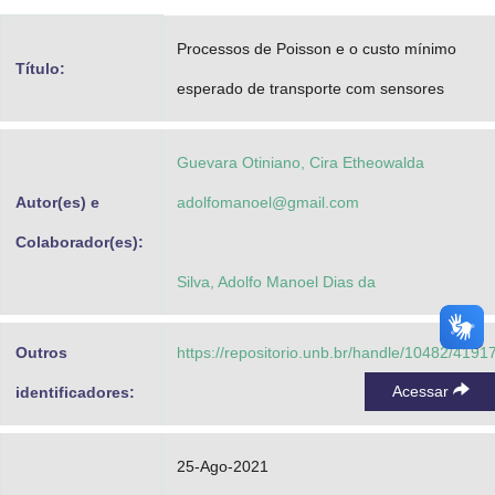
Advocacia-Geral da União
Processos de Poisson e o custo mínimo
Título:
Banco Central do Brasil
esperado de transporte com sensores
Planalto
Guevara Otiniano, Cira Etheowalda
Autor(es) e
adolfomanoel@gmail.com
Colaborador(es):
Silva, Adolfo Manoel Dias da
Outros
https://repositorio.unb.br/handle/10482/4191
Acessar
identificadores:
25-Ago-2021