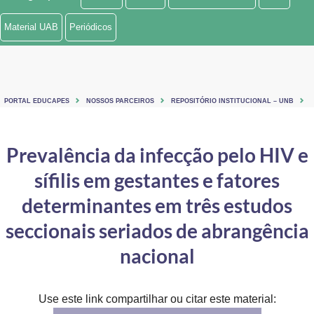
Ministério de Minas e Energia
Material UAB
Periódicos
Ministério da Ciência, Tecnologia, Inovações e Comunicações
Ministério do Meio Ambiente
PORTAL EDUCAPES
NOSSOS PARCEIROS
REPOSITÓRIO INSTITUCIONAL – UNB
Ministério do Turismo
Ministério do Desenvolvimento Regional
Prevalência da infecção pelo HIV e
sífilis em gestantes e fatores
Controladoria-Geral da União
determinantes em três estudos
Ministério da Mulher, da Família e dos Direitos Humanos
seccionais seriados de abrangência
Secretaria-Geral
nacional
Secretaria de Governo
Gabinete de Segurança Institucional
Use este link compartilhar ou citar este material: