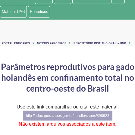
Ministério de Minas e Energia
Material UAB
Periódicos
Ministério da Ciência, Tecnologia, Inovações e Comunicações
Ministério do Meio Ambiente
PORTAL EDUCAPES
NOSSOS PARCEIROS
REPOSITÓRIO INSTITUCIONAL – UNB
Ministério do Turismo
Ministério do Desenvolvimento Regional
Parâmetros reprodutivos para gado
holandês em confinamento total no
Controladoria-Geral da União
centro-oeste do Brasil
Ministério da Mulher, da Família e dos Direitos Humanos
Secretaria-Geral
Use este link compartilhar ou citar este material:
Secretaria de Governo
http://educapes.capes.gov.br/handle/capes/898923
Não existem arquivos associados a este item.
Gabinete de Segurança Institucional