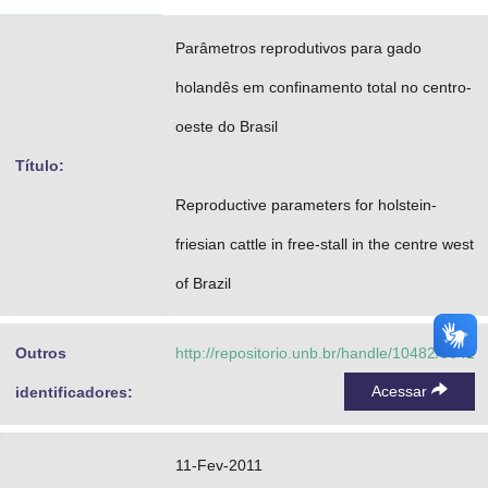
Advocacia-Geral da União
Parâmetros reprodutivos para gado
Banco Central do Brasil
holandês em confinamento total no centro-
Planalto
oeste do Brasil
Título:
Reproductive parameters for holstein-
friesian cattle in free-stall in the centre west
of Brazil
Outros
http://repositorio.unb.br/handle/10482/6842
Acessar
identificadores:
11-Fev-2011