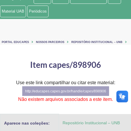
Ministério de Minas e Energia
Material UAB
Periódicos
Ministério da Ciência, Tecnologia, Inovações e Comunicações
Ministério do Meio Ambiente
PORTAL EDUCAPES
NOSSOS PARCEIROS
REPOSITÓRIO INSTITUCIONAL – UNB
Ministério do Turismo
Ministério do Desenvolvimento Regional
Item capes/898906
Controladoria-Geral da União
Use este link compartilhar ou citar este material:
Ministério da Mulher, da Família e dos Direitos Humanos
http://educapes.capes.gov.br/handle/capes/898906
Secretaria-Geral
Não existem arquivos associados a este item.
Secretaria de Governo
Repositório Institucional – UNB
Aparece nas coleções:
Gabinete de Segurança Institucional