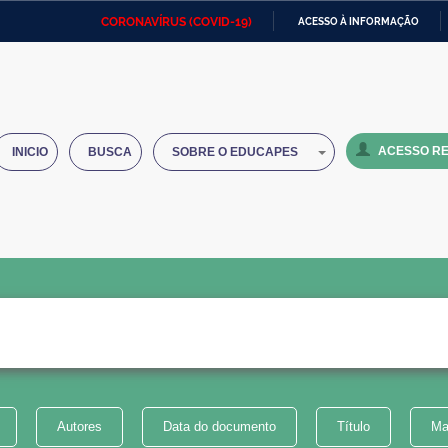
CORONAVÍRUS (COVID-19)
ACESSO À INFORMAÇÃO
Ministério da Defesa
Ministério das Relações
Mini
IR
Exteriores
PARA
O
Ministério da Cidadania
Ministério da Saúde
Mini
CONTEÚDO
ACESSO RE
INICIO
BUSCA
SOBRE O EDUCAPES
Ministério do Desenvolvimento
Controladoria-Geral da União
Minis
Regional
e do
Advocacia-Geral da União
Banco Central do Brasil
Plana
Autores
Data do documento
Título
Ma