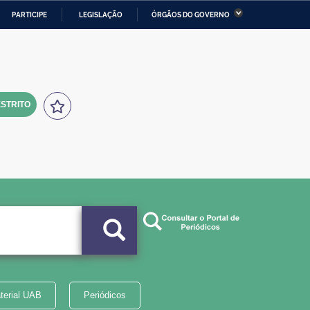
PARTICIPE
LEGISLAÇÃO
ÓRGÃOS DO GOVERNO
stério da Economia
Ministério da Infraestrutura
stério de Minas e Energia
Ministério da Ciência,
Tecnologia, Inovações e
Comunicações
STRITO
tério da Mulher, da Família
Secretaria-Geral
s Direitos Humanos
lto
terial UAB
Periódicos