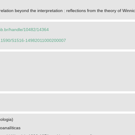
relation beyond the interpretation : reflections from the theory of Winnic
.unb.br/handle/10482/14364
/10.1590/S1516-14982011000200007
ologia)
oanalíticas