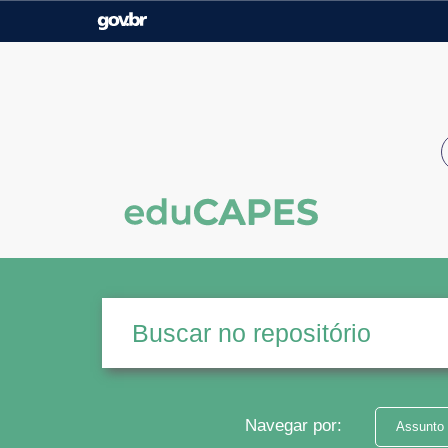
Casa Civil
Ministério da Justiça e
Segurança Pública
Ministério da Agricultura,
Ministério da Educação
Pecuária e Abastecimento
Ministério do Meio Ambiente
Ministério do Turismo
Secretaria de Governo
Gabinete de Segurança
Institucional
Navegar por:
Assunto