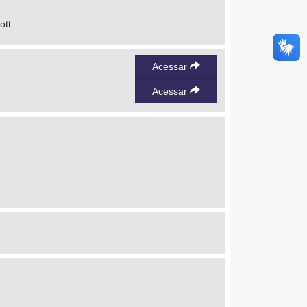
ott.
Acessar
Acessar