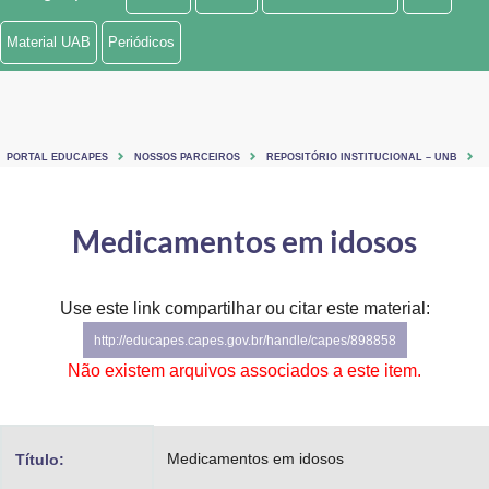
Ministério de Minas e Energia
Material UAB
Periódicos
Ministério da Ciência, Tecnologia, Inovações e Comunicações
Ministério do Meio Ambiente
PORTAL EDUCAPES
NOSSOS PARCEIROS
REPOSITÓRIO INSTITUCIONAL – UNB
Ministério do Turismo
Ministério do Desenvolvimento Regional
Medicamentos em idosos
Controladoria-Geral da União
Use este link compartilhar ou citar este material:
Ministério da Mulher, da Família e dos Direitos Humanos
http://educapes.capes.gov.br/handle/capes/898858
Secretaria-Geral
Não existem arquivos associados a este item.
Secretaria de Governo
Medicamentos em idosos
Título:
Gabinete de Segurança Institucional