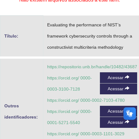
Advocacia-Geral da União
Banco Central do Brasil
Evaluating the performance of NIST’s
Planalto
Título:
framework cybersecurity controls through a
constructivist multicriteria methodology
https://repositorio.unb.br/handle/10482/43687
Acessar
https://orcid.org/ 0000-
Acessar
0003-3100-7128
https://orcid.org/ 0000-0002-7103-4780
Outros
Acessar
https://orcid.org/ 0000-
identificadores:
Acessar
0001-5271-5540
https://orcid.org/ 0000-0003-1101-3029