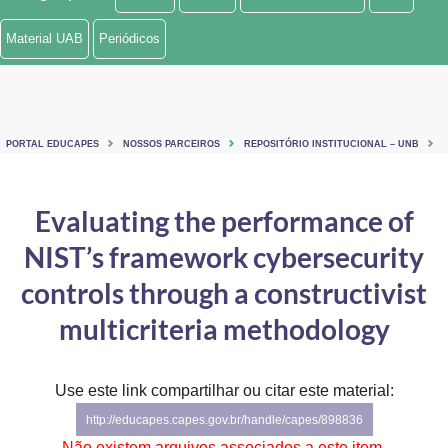
Ministério de Minas e Energia
Material UAB
Periódicos
Ministério da Ciência, Tecnologia, Inovações e Comunicações
Ministério do Meio Ambiente
PORTAL EDUCAPES
NOSSOS PARCEIROS
REPOSITÓRIO INSTITUCIONAL – UNB
Ministério do Turismo
Ministério do Desenvolvimento Regional
Evaluating the performance of
NIST’s framework cybersecurity
Controladoria-Geral da União
controls through a constructivist
Ministério da Mulher, da Família e dos Direitos Humanos
multicriteria methodology
Secretaria-Geral
Secretaria de Governo
Use este link compartilhar ou citar este material:
http://educapes.capes.gov.br/handle/capes/898836
Gabinete de Segurança Institucional
Não existem arquivos associados a este item.