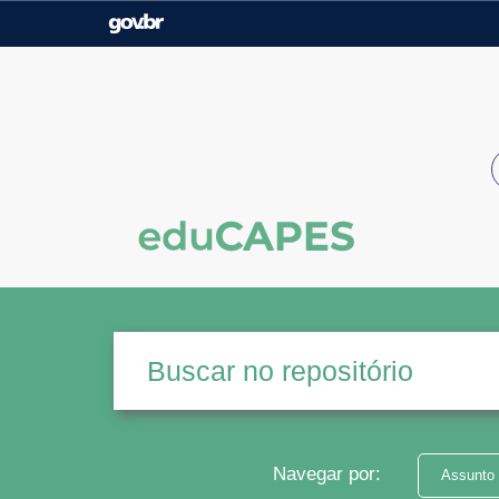
Casa Civil
Ministério da Justiça e
Segurança Pública
Ministério da Agricultura,
Ministério da Educação
Pecuária e Abastecimento
Ministério do Meio Ambiente
Ministério do Turismo
Secretaria de Governo
Gabinete de Segurança
Institucional
Navegar por:
Assunto