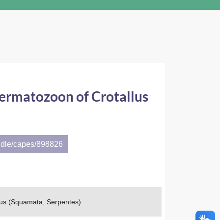
permatozoon of Crotallus
ndle/capes/898826
ssus (Squamata, Serpentes)