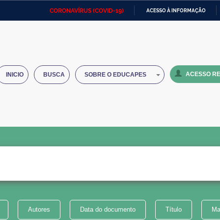
CORONAVÍRUS (COVID-19)
ACESSO À INFORMAÇÃO
Ministério da Defesa
Ministério das Relações
Mini
IR
Exteriores
PARA
O
Ministério da Cidadania
Ministério da Saúde
Mini
CONTEÚDO
ACESSO RE
INICIO
BUSCA
SOBRE O EDUCAPES
Ministério do Desenvolvimento
Controladoria-Geral da União
Minis
Regional
e do
Advocacia-Geral da União
Banco Central do Brasil
Plana
Autores
Data do documento
Título
Ma