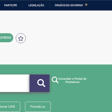
PARTICIPE
LEGISLAÇÃO
ÓRGÃOS DO GOVERNO
stério da Economia
Ministério da Infraestrutura
stério de Minas e Energia
Ministério da Ciência,
Tecnologia, Inovações e
Comunicações
STRITO
tério da Mulher, da Família
Secretaria-Geral
s Direitos Humanos
lto
terial UAB
Periódicos