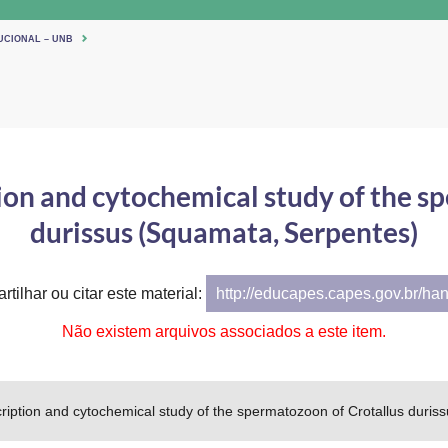
UCIONAL – UNB
tion and cytochemical study of the s
durissus (Squamata, Serpentes)
tilhar ou citar este material:
http://educapes.capes.gov.br/ha
Não existem arquivos associados a este item.
scription and cytochemical study of the spermatozoon of Crotallus duri