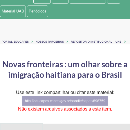
Ministério de Minas e Energia
Material UAB
Periódicos
Ministério da Ciência, Tecnologia, Inovações e Comunicações
Ministério do Meio Ambiente
PORTAL EDUCAPES
NOSSOS PARCEIROS
REPOSITÓRIO INSTITUCIONAL – UNB
Ministério do Turismo
Ministério do Desenvolvimento Regional
Novas fronteiras : um olhar sobre a
imigração haitiana para o Brasil
Controladoria-Geral da União
Ministério da Mulher, da Família e dos Direitos Humanos
Use este link compartilhar ou citar este material:
Secretaria-Geral
http://educapes.capes.gov.br/handle/capes/898759
Não existem arquivos associados a este item.
Secretaria de Governo
Gabinete de Segurança Institucional