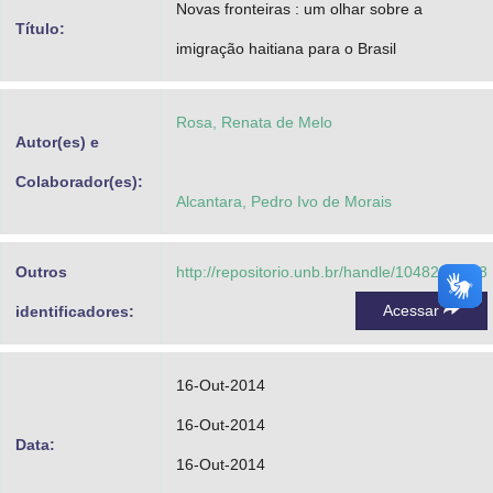
Novas fronteiras : um olhar sobre a
Advocacia-Geral da União
Título:
imigração haitiana para o Brasil
Banco Central do Brasil
Planalto
Rosa, Renata de Melo
Autor(es) e
Colaborador(es):
Alcantara, Pedro Ivo de Morais
Outros
http://repositorio.unb.br/handle/10482/16518
Acessar
identificadores:
16-Out-2014
16-Out-2014
Data:
16-Out-2014