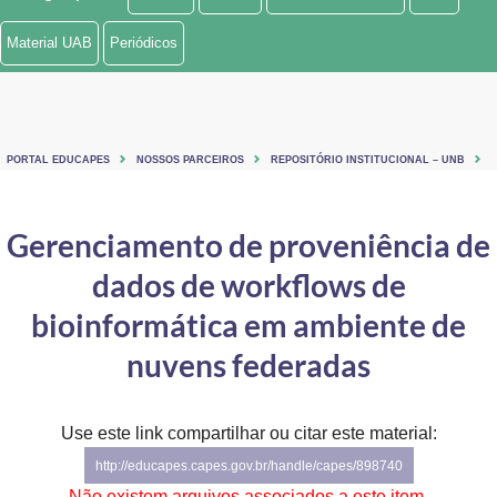
Ministério de Minas e Energia
Material UAB
Periódicos
Ministério da Ciência, Tecnologia, Inovações e Comunicações
Ministério do Meio Ambiente
PORTAL EDUCAPES
NOSSOS PARCEIROS
REPOSITÓRIO INSTITUCIONAL – UNB
Ministério do Turismo
Ministério do Desenvolvimento Regional
Gerenciamento de proveniência de
dados de workflows de
Controladoria-Geral da União
bioinformática em ambiente de
Ministério da Mulher, da Família e dos Direitos Humanos
nuvens federadas
Secretaria-Geral
Secretaria de Governo
Use este link compartilhar ou citar este material:
http://educapes.capes.gov.br/handle/capes/898740
Gabinete de Segurança Institucional
Não existem arquivos associados a este item.