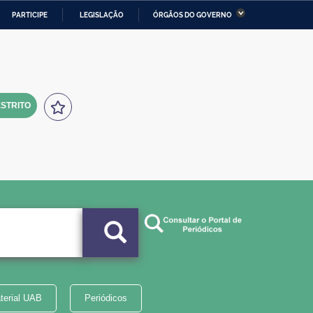
PARTICIPE
LEGISLAÇÃO
ÓRGÃOS DO GOVERNO
stério da Economia
Ministério da Infraestrutura
stério de Minas e Energia
Ministério da Ciência,
Tecnologia, Inovações e
Comunicações
STRITO
tério da Mulher, da Família
Secretaria-Geral
s Direitos Humanos
lto
terial UAB
Periódicos