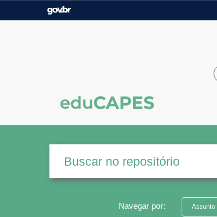
Casa Civil
Ministério da Justiça e
Segurança Pública
Ministério da Agricultura,
Ministério da Educação
Pecuária e Abastecimento
Ministério do Meio Ambiente
Ministério do Turismo
Secretaria de Governo
Gabinete de Segurança
Institucional
Navegar por:
Assunto