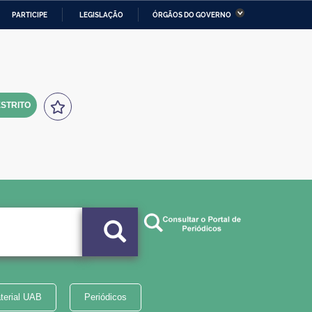
PARTICIPE
LEGISLAÇÃO
ÓRGÃOS DO GOVERNO
stério da Economia
Ministério da Infraestrutura
stério de Minas e Energia
Ministério da Ciência,
Tecnologia, Inovações e
Comunicações
STRITO
tério da Mulher, da Família
Secretaria-Geral
s Direitos Humanos
lto
terial UAB
Periódicos