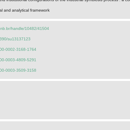
al and analytical framework
o.unb.br/handle/10482/41504
.3390/su13137123
0000-0002-3168-1764
0000-0003-4809-5291
0000-0003-3509-3158