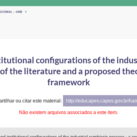
UCIONAL – UNB
itutional configurations of the indus
of the literature and a proposed theo
framework
tilhar ou citar este material:
http://educapes.capes.gov.br/ha
Não existem arquivos associados a este item.
nd institutional configurations of the industrial symbiosis process : a co