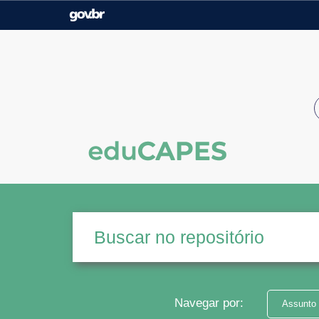
Casa Civil
Ministério da Justiça e
Segurança Pública
Ministério da Agricultura,
Ministério da Educação
Pecuária e Abastecimento
Ministério do Meio Ambiente
Ministério do Turismo
Secretaria de Governo
Gabinete de Segurança
Institucional
Navegar por:
Assunto