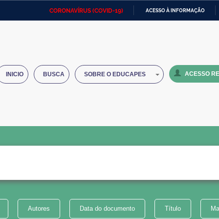
CORONAVÍRUS (COVID-19)
ACESSO À INFORMAÇÃO
Ministério da Defesa
Ministério das Relações
Mini
IR
Exteriores
PARA
O
Ministério da Cidadania
Ministério da Saúde
Mini
CONTEÚDO
ACESSO RE
INICIO
BUSCA
SOBRE O EDUCAPES
Ministério do Desenvolvimento
Controladoria-Geral da União
Minis
Regional
e do
Advocacia-Geral da União
Banco Central do Brasil
Plana
Autores
Data do documento
Título
Ma