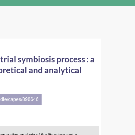
trial symbiosis process : a
retical and analytical
ndle/capes/898646
mparative analysis of the literature and a