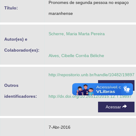
Pronomes de segunda pessoa no espaço
Advocacia-Geral da União
Título:
maranhense
Banco Central do Brasil
Planalto
Scherre, Maria Marta Pereira
Autor(es) e
Colaborador(es):
Alves, Cibelle Corrêa Béliche
http://repositorio.unb.br/handle/10482/19897
Outros
Acessar
identificadores:
http://dx.doi.org/10.26512/2015.12.T.19897
Acessar
7-Abr-2016