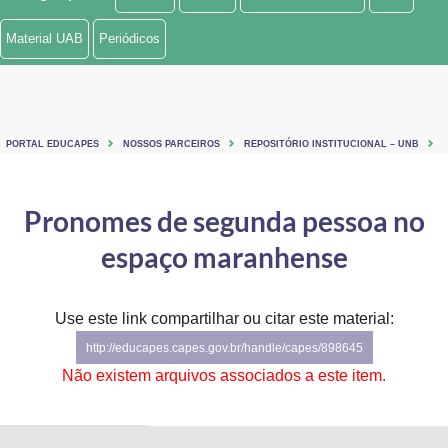
Ministério de Minas e Energia
Material UAB
Periódicos
Ministério da Ciência, Tecnologia, Inovações e Comunicações
Ministério do Meio Ambiente
PORTAL EDUCAPES
NOSSOS PARCEIROS
REPOSITÓRIO INSTITUCIONAL – UNB
Ministério do Turismo
Ministério do Desenvolvimento Regional
Pronomes de segunda pessoa no
espaço maranhense
Controladoria-Geral da União
Ministério da Mulher, da Família e dos Direitos Humanos
Use este link compartilhar ou citar este material:
Secretaria-Geral
http://educapes.capes.gov.br/handle/capes/898645
Não existem arquivos associados a este item.
Secretaria de Governo
Gabinete de Segurança Institucional