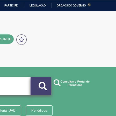
PARTICIPE
LEGISLAÇÃO
ÓRGÃOS DO GOVERNO
stério da Economia
Ministério da Infraestrutura
stério de Minas e Energia
Ministério da Ciência,
Tecnologia, Inovações e
Comunicações
STRITO
tério da Mulher, da Família
Secretaria-Geral
s Direitos Humanos
lto
terial UAB
Periódicos