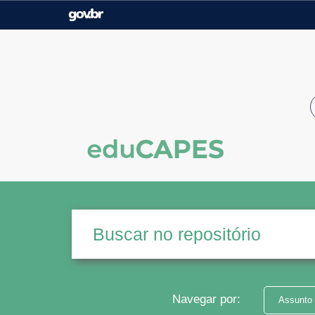
Casa Civil
Ministério da Justiça e
Segurança Pública
Ministério da Agricultura,
Ministério da Educação
Pecuária e Abastecimento
Ministério do Meio Ambiente
Ministério do Turismo
Secretaria de Governo
Gabinete de Segurança
Institucional
Navegar por:
Assunto