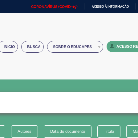
CORONAVÍRUS (COVID-19)
ACESSO À INFORMAÇÃO
Ministério da Defesa
Ministério das Relações
Mini
IR
Exteriores
PARA
O
Ministério da Cidadania
Ministério da Saúde
Mini
CONTEÚDO
ACESSO RE
INICIO
BUSCA
SOBRE O EDUCAPES
Ministério do Desenvolvimento
Controladoria-Geral da União
Minis
Regional
e do
Advocacia-Geral da União
Banco Central do Brasil
Plana
Autores
Data do documento
Título
Ma