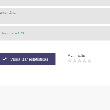
cumentária
o
stitucional – UNB
Avaliação
Visualizar estatísticas