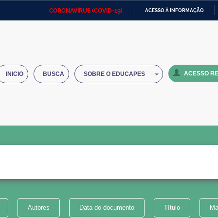
CORONAVÍRUS (COVID-19)
ACESSO À INFORMAÇÃO
Ministério da Defesa
Ministério das Relações
Mini
IR
Exteriores
PARA
O
Ministério da Cidadania
Ministério da Saúde
Mini
CONTEÚDO
ACESSO RE
INICIO
BUSCA
SOBRE O EDUCAPES
Ministério do Desenvolvimento
Controladoria-Geral da União
Minis
Regional
e do
Advocacia-Geral da União
Banco Central do Brasil
Plana
Autores
Data do documento
Título
Ma