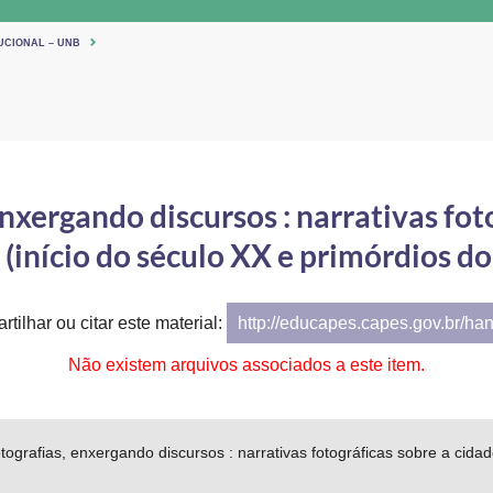
UCIONAL – UNB
xergando discursos : narrativas fot
 (início do século XX e primórdios do
tilhar ou citar este material:
http://educapes.capes.gov.br/ha
Não existem arquivos associados a este item.
ografias, enxergando discursos : narrativas fotográficas sobre a cidad