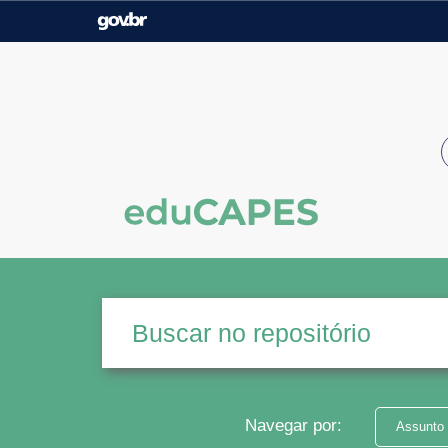
Casa Civil
Ministério da Justiça e
Segurança Pública
Ministério da Agricultura,
Ministério da Educação
Pecuária e Abastecimento
Ministério do Meio Ambiente
Ministério do Turismo
Secretaria de Governo
Gabinete de Segurança
Institucional
Navegar por:
Assunto