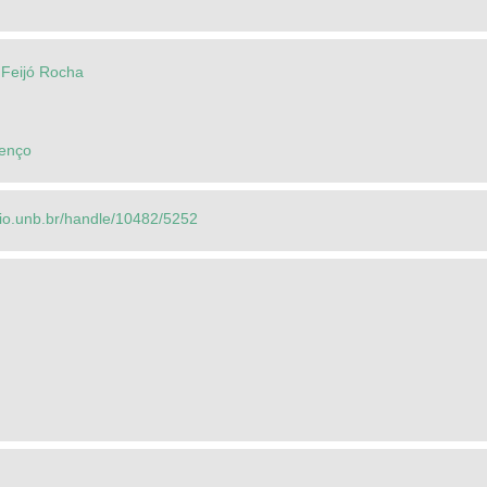
 Feijó Rocha
renço
orio.unb.br/handle/10482/5252