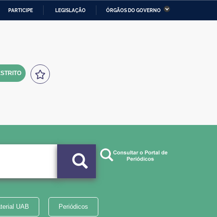
PARTICIPE
LEGISLAÇÃO
ÓRGÃOS DO GOVERNO
stério da Economia
Ministério da Infraestrutura
stério de Minas e Energia
Ministério da Ciência,
Tecnologia, Inovações e
Comunicações
STRITO
tério da Mulher, da Família
Secretaria-Geral
s Direitos Humanos
lto
terial UAB
Periódicos