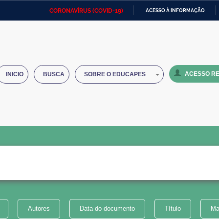
CORONAVÍRUS (COVID-19)
ACESSO À INFORMAÇÃO
Ministério da Defesa
Ministério das Relações
Mini
IR
Exteriores
PARA
O
Ministério da Cidadania
Ministério da Saúde
Mini
CONTEÚDO
ACESSO RE
INICIO
BUSCA
SOBRE O EDUCAPES
Ministério do Desenvolvimento
Controladoria-Geral da União
Minis
Regional
e do
Advocacia-Geral da União
Banco Central do Brasil
Plana
Autores
Data do documento
Título
Ma