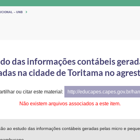
UCIONAL – UNB
do das informações contábeis gerad
adas na cidade de Toritama no agr
tilhar ou citar este material:
http://educapes.capes.gov.br/ha
Não existem arquivos associados a este item.
ção ao estudo das informações contábeis geradas pelas micro e peque
ernambucano