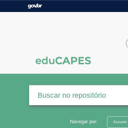
Casa Civil
Ministério da Justiça e
Segurança Pública
Ministério da Agricultura,
Ministério da Educação
Pecuária e Abastecimento
Ministério do Meio Ambiente
Ministério do Turismo
Secretaria de Governo
Gabinete de Segurança
Institucional
Navegar por:
Assunto