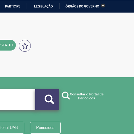
PARTICIPE
LEGISLAÇÃO
ÓRGÃOS DO GOVERNO
stério da Economia
Ministério da Infraestrutura
stério de Minas e Energia
Ministério da Ciência,
Tecnologia, Inovações e
Comunicações
STRITO
tério da Mulher, da Família
Secretaria-Geral
s Direitos Humanos
lto
terial UAB
Periódicos