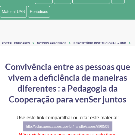
Ministério de Minas e Energia
Material UAB
Periódicos
Ministério da Ciência, Tecnologia, Inovações e Comunicações
Ministério do Meio Ambiente
PORTAL EDUCAPES
NOSSOS PARCEIROS
REPOSITÓRIO INSTITUCIONAL – UNB
Ministério do Turismo
Ministério do Desenvolvimento Regional
Convivência entre as pessoas que
vivem a deficiência de maneiras
Controladoria-Geral da União
diferentes : a Pedagogia da
Ministério da Mulher, da Família e dos Direitos Humanos
Cooperação para venSer juntos
Secretaria-Geral
Secretaria de Governo
Use este link compartilhar ou citar este material:
http://educapes.capes.gov.br/handle/capes/898509
Gabinete de Segurança Institucional
Não existem arquivos associados a este item.