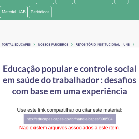
Ministério de Minas e Energia
Material UAB
Periódicos
Ministério da Ciência, Tecnologia, Inovações e Comunicações
Ministério do Meio Ambiente
PORTAL EDUCAPES
NOSSOS PARCEIROS
REPOSITÓRIO INSTITUCIONAL – UNB
Ministério do Turismo
Ministério do Desenvolvimento Regional
Educação popular e controle social
em saúde do trabalhador : desafios
Controladoria-Geral da União
com base em uma experiência
Ministério da Mulher, da Família e dos Direitos Humanos
Secretaria-Geral
Use este link compartilhar ou citar este material:
Secretaria de Governo
http://educapes.capes.gov.br/handle/capes/898504
Não existem arquivos associados a este item.
Gabinete de Segurança Institucional