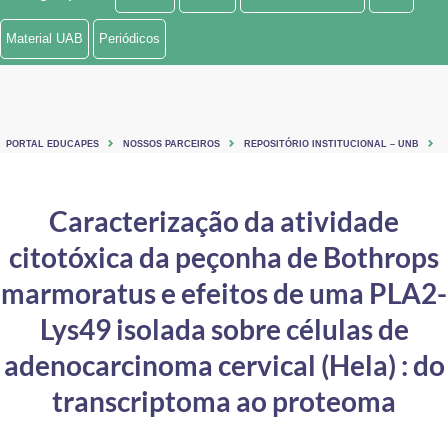
Ministério de Minas e Energia
Material UAB
Periódicos
Ministério da Ciência, Tecnologia, Inovações e Comunicações
Ministério do Meio Ambiente
PORTAL EDUCAPES
NOSSOS PARCEIROS
REPOSITÓRIO INSTITUCIONAL – UNB
Ministério do Turismo
Ministério do Desenvolvimento Regional
Caracterização da atividade
citotóxica da peçonha de Bothrops
Controladoria-Geral da União
marmoratus e efeitos de uma PLA2-
Ministério da Mulher, da Família e dos Direitos Humanos
Lys49 isolada sobre células de
Secretaria-Geral
adenocarcinoma cervical (Hela) : do
Secretaria de Governo
transcriptoma ao proteoma
Gabinete de Segurança Institucional