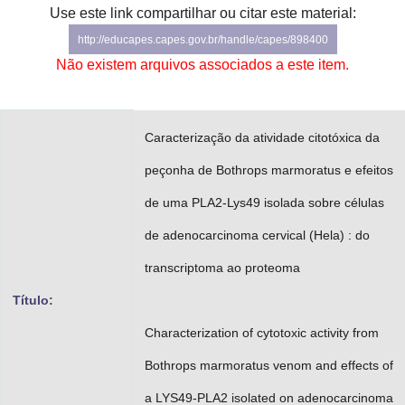
Use este link compartilhar ou citar este material:
Advocacia-Geral da União
http://educapes.capes.gov.br/handle/capes/898400
Banco Central do Brasil
Não existem arquivos associados a este item.
Planalto
Caracterização da atividade citotóxica da
peçonha de Bothrops marmoratus e efeitos
de uma PLA2-Lys49 isolada sobre células
de adenocarcinoma cervical (Hela) : do
transcriptoma ao proteoma
Título:
Characterization of cytotoxic activity from
Bothrops marmoratus venom and effects of
a LYS49-PLA2 isolated on adenocarcinoma