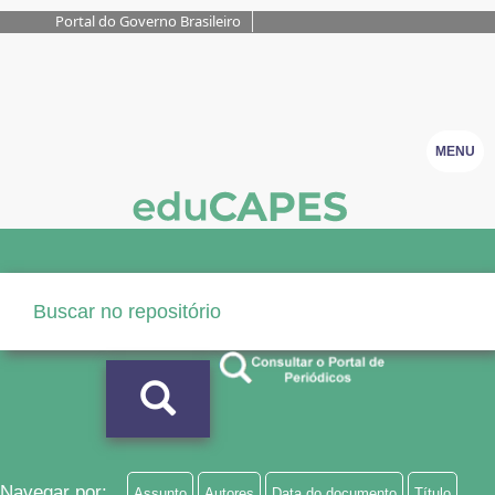
Portal do Governo Brasileiro
MENU
Navegar por:
Assunto
Autores
Data do documento
Título