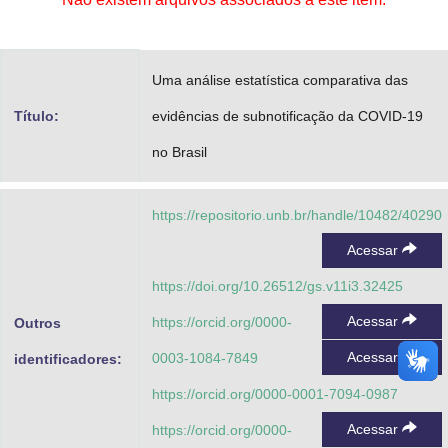
Advocacia-Geral da União
Banco Central do Brasil
Uma análise estatística comparativa das
Planalto
Título:
evidências de subnotificação da COVID-19
no Brasil
https://repositorio.unb.br/handle/10482/40290
Acessar
https://doi.org/10.26512/gs.v11i3.32425
Acessar
https://orcid.org/0000-
Outros
Acessar
0003-1084-7849
identificadores:
https://orcid.org/0000-0001-7094-0987
Acessar
https://orcid.org/0000-