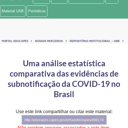
Ministério de Minas e Energia
Material UAB
Periódicos
Ministério da Ciência, Tecnologia, Inovações e Comunicações
Ministério do Meio Ambiente
PORTAL EDUCAPES
NOSSOS PARCEIROS
REPOSITÓRIO INSTITUCIONAL – UNB
Ministério do Turismo
Ministério do Desenvolvimento Regional
Uma análise estatística
comparativa das evidências de
Controladoria-Geral da União
subnotificação da COVID-19 no
Ministério da Mulher, da Família e dos Direitos Humanos
Brasil
Secretaria-Geral
Secretaria de Governo
Use este link compartilhar ou citar este material:
http://educapes.capes.gov.br/handle/capes/898174
Gabinete de Segurança Institucional
Não existem arquivos associados a este item.