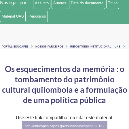
Navegar por:
Assunto
Autores
Data do documento
Título
Ministério de Minas e Energia
Material UAB
Periódicos
Ministério da Ciência, Tecnologia, Inovações e Comunicações
Ministério do Meio Ambiente
Ministério do Turismo
PORTAL EDUCAPES
NOSSOS PARCEIROS
REPOSITÓRIO INSTITUCIONAL – UNB
Ministério do Desenvolvimento Regional
Os esquecimentos da memória : o
Controladoria-Geral da União
tombamento do patrimônio
Ministério da Mulher, da Família e dos Direitos Humanos
cultural quilombola e a formulação
Secretaria-Geral
de uma política pública
Secretaria de Governo
Use este link compartilhar ou citar este material:
Gabinete de Segurança Institucional
http://educapes.capes.gov.br/handle/capes/898162