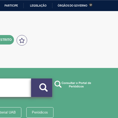
PARTICIPE
LEGISLAÇÃO
ÓRGÃOS DO GOVERNO
stério da Economia
Ministério da Infraestrutura
stério de Minas e Energia
Ministério da Ciência,
Tecnologia, Inovações e
Comunicações
STRITO
tério da Mulher, da Família
Secretaria-Geral
s Direitos Humanos
lto
terial UAB
Periódicos