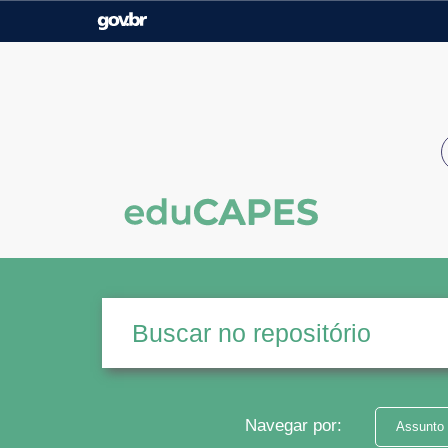
Casa Civil
Ministério da Justiça e
Segurança Pública
Ministério da Agricultura,
Ministério da Educação
Pecuária e Abastecimento
Ministério do Meio Ambiente
Ministério do Turismo
Secretaria de Governo
Gabinete de Segurança
Institucional
Navegar por:
Assunto