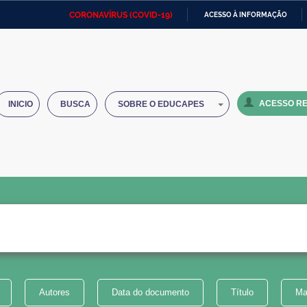
CORONAVÍRUS (COVID-19)
ACESSO À INFORMAÇÃO
Ministério da Defesa
Ministério das Relações
Mini
IR
Exteriores
PARA
O
Ministério da Cidadania
Ministério da Saúde
Mini
CONTEÚDO
ACESSO RE
INICIO
BUSCA
SOBRE O EDUCAPES
Ministério do Desenvolvimento
Controladoria-Geral da União
Minis
Regional
e do
Advocacia-Geral da União
Banco Central do Brasil
Plana
Autores
Data do documento
Título
Ma