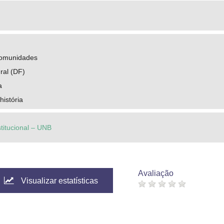
comunidades
ral (DF)
a
história
stitucional – UNB
Avaliação
Visualizar estatísticas