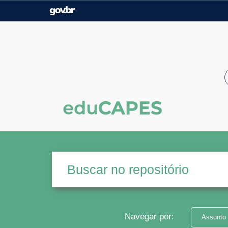
Casa Civil
Ministério da Justiça e
Segurança Pública
Ministério da Agricultura,
Ministério da Educação
Pecuária e Abastecimento
Ministério do Meio Ambiente
Ministério do Turismo
Secretaria de Governo
Gabinete de Segurança
Institucional
Navegar por:
Assunto