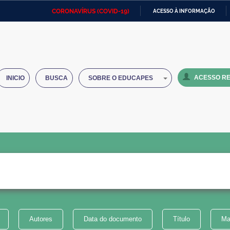
CORONAVÍRUS (COVID-19)
ACESSO À INFORMAÇÃO
Ministério da Defesa
Ministério das Relações
Mini
IR
Exteriores
PARA
O
Ministério da Cidadania
Ministério da Saúde
Mini
CONTEÚDO
ACESSO RE
INICIO
BUSCA
SOBRE O EDUCAPES
Ministério do Desenvolvimento
Controladoria-Geral da União
Minis
Regional
e do
Advocacia-Geral da União
Banco Central do Brasil
Plana
Autores
Data do documento
Título
Ma