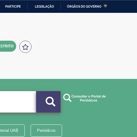
PARTICIPE
LEGISLAÇÃO
ÓRGÃOS DO GOVERNO
stério da Economia
Ministério da Infraestrutura
stério de Minas e Energia
Ministério da Ciência,
Tecnologia, Inovações e
Comunicações
STRITO
tério da Mulher, da Família
Secretaria-Geral
s Direitos Humanos
lto
terial UAB
Periódicos