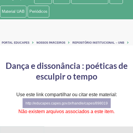
Ministério de Minas e Energia
Material UAB
Periódicos
Ministério da Ciência, Tecnologia, Inovações e Comunicações
Ministério do Meio Ambiente
PORTAL EDUCAPES
NOSSOS PARCEIROS
REPOSITÓRIO INSTITUCIONAL – UNB
Ministério do Turismo
Ministério do Desenvolvimento Regional
Dança e dissonância : poéticas de
esculpir o tempo
Controladoria-Geral da União
Ministério da Mulher, da Família e dos Direitos Humanos
Use este link compartilhar ou citar este material:
Secretaria-Geral
http://educapes.capes.gov.br/handle/capes/898019
Não existem arquivos associados a este item.
Secretaria de Governo
Gabinete de Segurança Institucional