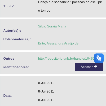
Dança e dissonância : poéticas de esculpir
Advocacia-Geral da União
Título:
o tempo
Banco Central do Brasil
Planalto
Silva, Soraia Maria
Autor(es) e
Colaborador(es):
Brito, Alessandra Araújo de
Outros
http://repositorio.unb.br/handle/10482/9014
Acessar
identificadores:
8-Jul-2011
8-Jul-2011
Data:
8-Jul-2011