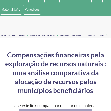
Ministério de Minas e Energia
Material UAB
Periódicos
Ministério da Ciência, Tecnologia, Inovações e Comunicações
Ministério do Meio Ambiente
PORTAL EDUCAPES
NOSSOS PARCEIROS
REPOSITÓRIO INSTITUCIONAL – UNB
Ministério do Turismo
Ministério do Desenvolvimento Regional
Compensações financeiras pela
exploração de recursos naturais :
Controladoria-Geral da União
uma análise comparativa da
Ministério da Mulher, da Família e dos Direitos Humanos
alocação de recursos pelos
Secretaria-Geral
municípios beneficiários
Secretaria de Governo
Gabinete de Segurança Institucional
Use este link compartilhar ou citar este material: