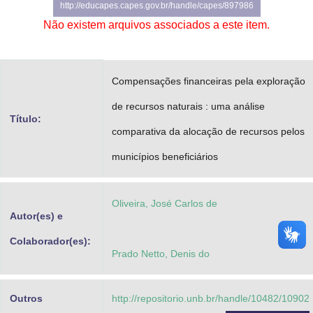
http://educapes.capes.gov.br/handle/capes/897986
Advocacia-Geral da União
Não existem arquivos associados a este item.
Banco Central do Brasil
Planalto
Compensações financeiras pela exploração
de recursos naturais : uma análise
Título:
comparativa da alocação de recursos pelos
municípios beneficiários
Oliveira, José Carlos de
Autor(es) e
Colaborador(es):
Prado Netto, Denis do
Outros
http://repositorio.unb.br/handle/10482/10902