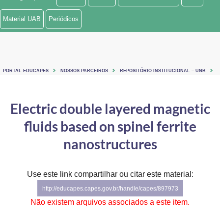
Ministério de Minas e Energia
Material UAB
Periódicos
Ministério da Ciência, Tecnologia, Inovações e Comunicações
Ministério do Meio Ambiente
PORTAL EDUCAPES
NOSSOS PARCEIROS
REPOSITÓRIO INSTITUCIONAL – UNB
Ministério do Turismo
Ministério do Desenvolvimento Regional
Electric double layered magnetic
fluids based on spinel ferrite
Controladoria-Geral da União
nanostructures
Ministério da Mulher, da Família e dos Direitos Humanos
Secretaria-Geral
Use este link compartilhar ou citar este material:
Secretaria de Governo
http://educapes.capes.gov.br/handle/capes/897973
Não existem arquivos associados a este item.
Gabinete de Segurança Institucional