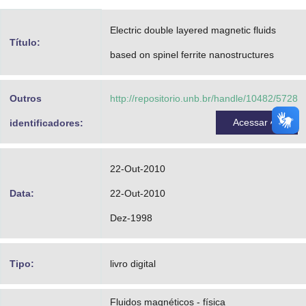
Advocacia-Geral da União
Electric double layered magnetic fluids
Título:
Banco Central do Brasil
based on spinel ferrite nanostructures
Planalto
Outros
http://repositorio.unb.br/handle/10482/5728
Acessar
identificadores:
22-Out-2010
Data:
22-Out-2010
Dez-1998
Tipo:
livro digital
Fluidos magnéticos - física