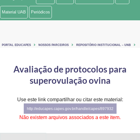
Ministério de Minas e Energia
Material UAB
Periódicos
Ministério da Ciência, Tecnologia, Inovações e Comunicações
Ministério do Meio Ambiente
PORTAL EDUCAPES
NOSSOS PARCEIROS
REPOSITÓRIO INSTITUCIONAL – UNB
Ministério do Turismo
Ministério do Desenvolvimento Regional
Avaliação de protocolos para
superovulação ovina
Controladoria-Geral da União
Ministério da Mulher, da Família e dos Direitos Humanos
Use este link compartilhar ou citar este material:
Secretaria-Geral
http://educapes.capes.gov.br/handle/capes/897932
Não existem arquivos associados a este item.
Secretaria de Governo
Gabinete de Segurança Institucional