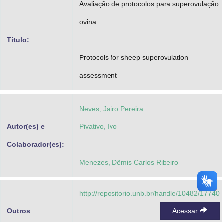
Avaliação de protocolos para superovulação
Advocacia-Geral da União
ovina
Banco Central do Brasil
Título:
Planalto
Protocols for sheep superovulation
assessment
Neves, Jairo Pereira
Autor(es) e
Pivativo, Ivo
Colaborador(es):
Menezes, Dêmis Carlos Ribeiro
http://repositorio.unb.br/handle/10482/17740
Outros
Acessar