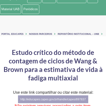
Ministério de Minas e Energia
Material UAB
Periódicos
Ministério da Ciência, Tecnologia, Inovações e Comunicações
Ministério do Meio Ambiente
PORTAL EDUCAPES
NOSSOS PARCEIROS
REPOSITÓRIO INSTITUCIONAL – UNB
Ministério do Turismo
Ministério do Desenvolvimento Regional
Estudo crítico do método de
contagem de ciclos de Wang &
Controladoria-Geral da União
Brown para a estimativa de vida à
Ministério da Mulher, da Família e dos Direitos Humanos
fadiga multiaxial
Secretaria-Geral
Secretaria de Governo
Use este link compartilhar ou citar este material:
http://educapes.capes.gov.br/handle/capes/897837
Gabinete de Segurança Institucional
Não existem arquivos associados a este item.