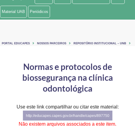
Ministério de Minas e Energia
Material UAB
Periódicos
Ministério da Ciência, Tecnologia, Inovações e Comunicações
Ministério do Meio Ambiente
PORTAL EDUCAPES
NOSSOS PARCEIROS
REPOSITÓRIO INSTITUCIONAL – UNB
Ministério do Turismo
Ministério do Desenvolvimento Regional
Normas e protocolos de
biossegurança na clínica
Controladoria-Geral da União
odontológica
Ministério da Mulher, da Família e dos Direitos Humanos
Secretaria-Geral
Use este link compartilhar ou citar este material:
Secretaria de Governo
http://educapes.capes.gov.br/handle/capes/897750
Não existem arquivos associados a este item.
Gabinete de Segurança Institucional