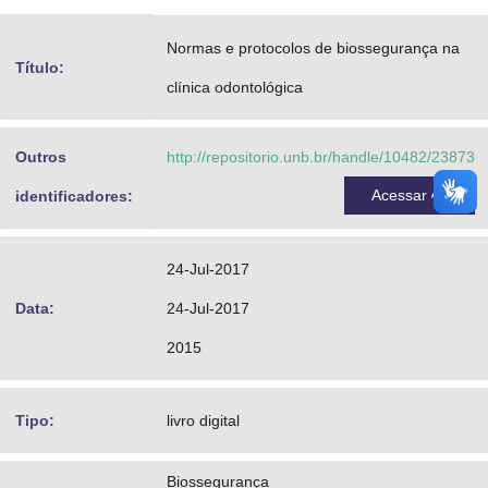
Advocacia-Geral da União
Normas e protocolos de biossegurança na
Título:
Banco Central do Brasil
clínica odontológica
Planalto
Outros
http://repositorio.unb.br/handle/10482/23873
Acessar
identificadores:
24-Jul-2017
Data:
24-Jul-2017
2015
Tipo:
livro digital
Biossegurança