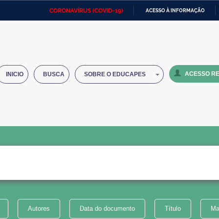
CORONAVÍRUS (COVID-19)
ACESSO À INFORMAÇÃO
Ministério da Defesa
Ministério das Relações
Mini
IR
Exteriores
PARA
O
Ministério da Cidadania
Ministério da Saúde
Mini
CONTEÚDO
ACESSO RE
INICIO
BUSCA
SOBRE O EDUCAPES
Ministério do Desenvolvimento
Controladoria-Geral da União
Minis
Regional
e do
Advocacia-Geral da União
Banco Central do Brasil
Plana
Autores
Data do documento
Título
Ma