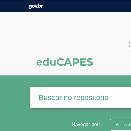
Casa Civil
Ministério da Justiça e
Segurança Pública
Ministério da Agricultura,
Ministério da Educação
Pecuária e Abastecimento
Ministério do Meio Ambiente
Ministério do Turismo
Secretaria de Governo
Gabinete de Segurança
Institucional
Navegar por:
Assunto