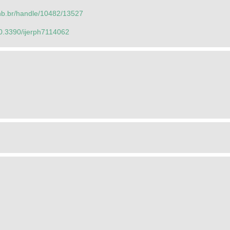
.unb.br/handle/10482/13527
/10.3390/ijerph7114062