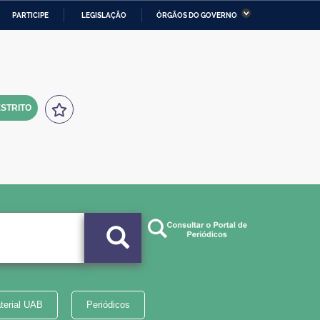
PARTICIPE
LEGISLAÇÃO
ÓRGÃOS DO GOVERNO
stério da Economia
Ministério da Infraestrutura
stério de Minas e Energia
Ministério da Ciência,
Tecnologia, Inovações e
Comunicações
STRITO
tério da Mulher, da Família
Secretaria-Geral
s Direitos Humanos
lto
terial UAB
Periódicos